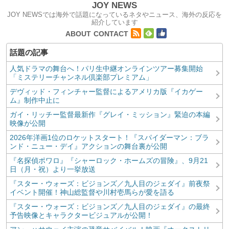
JOY NEWS
JOY NEWSでは海外で話題になっているネタやニュース、海外の反応を
紹介しています
コンテンツへ移動
ABOUT
CONTACT
人気ドラマの舞台へ！パリ生中継オンラインツアー募集開始
「ミステリーチャンネル倶楽部プレミアム」
デヴィッド・フィンチャー監督によるアメリカ版『イカゲー
ム』制作中止に
ガイ・リッチー監督最新作『グレイ・ミッション』緊迫の本編
映像が公開
2026年洋画1位のロケットスタート！『スパイダーマン：ブラ
ンド・ニュー・デイ』アクションの舞台裏が公開
『名探偵ポワロ』『シャーロック・ホームズの冒険』、9月21
日（月・祝）より一挙放送
『スター・ウォーズ：ビジョンズ／九人目のジェダイ』前夜祭
イベント開催！神山総監督や川村壱馬らが愛を語る
『スター・ウォーズ：ビジョンズ／九人目のジェダイ』の最終
予告映像とキャラクタービジュアルが公開！