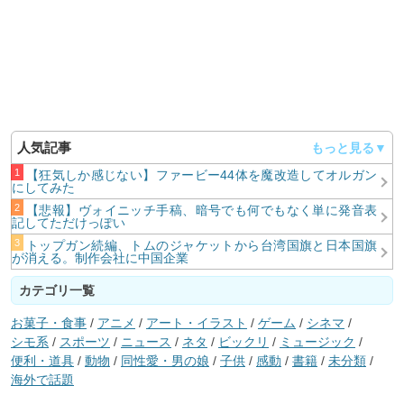
人気記事
【狂気しか感じない】ファービー44体を魔改造してオルガン
にしてみた
【悲報】ヴォイニッチ手稿、暗号でも何でもなく単に発音表
記してただけっぽい
トップガン続編、トムのジャケットから台湾国旗と日本国旗
が消える。制作会社に中国企業
カテゴリ一覧
お菓子・食事
/
アニメ
/
アート・イラスト
/
ゲーム
/
シネマ
/
シモ系
/
スポーツ
/
ニュース
/
ネタ
/
ビックリ
/
ミュージック
/
便利・道具
/
動物
/
同性愛・男の娘
/
子供
/
感動
/
書籍
/
未分類
/
海外で話題