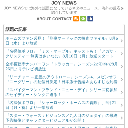
JOY NEWS
JOY NEWSでは海外で話題になっているネタやニュース、海外の反応を
紹介しています
コンテンツへ移動
ABOUT
CONTACT
ホームズファン必見！『刑事マードックの捜査ファイル』8月5
日（水）より放送
『名探偵ポワロ』『ミス・マープル』キャストも！『アガサ・
クリスティー 無実はさいなむ』8月10日（月）放送スタート
全米視聴率ナンバーワン『トラッカー』シーズン2がDlifeで8月
26日よりテレビ初放送！
『リーチャー ～正義のアウトロー～』シーズン4、スピンオフ
『ニーグリー』の配信日決定！日本版予告編＆あらすじも到着
『スパイダーマン：ブランド・ニュー・デイ』シリーズ初参加
のセイディー・シンクに迫る！
『名探偵ポワロ』『シャーロック・ホームズの冒険』、9月21
日（月・祝）より一挙放送
『スター・ウォーズ：ビジョンズ／九人目のジェダイ』の最終
予告映像とキャラクタービジュアルが公開！