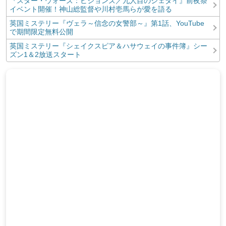
『スター・ウォーズ：ビジョンズ／九人目のジェダイ』前夜祭
イベント開催！神山総監督や川村壱馬らが愛を語る
英国ミステリー『ヴェラ～信念の女警部～』第1話、YouTube
で期間限定無料公開
英国ミステリー『シェイクスピア＆ハサウェイの事件簿』シー
ズン1＆2放送スタート