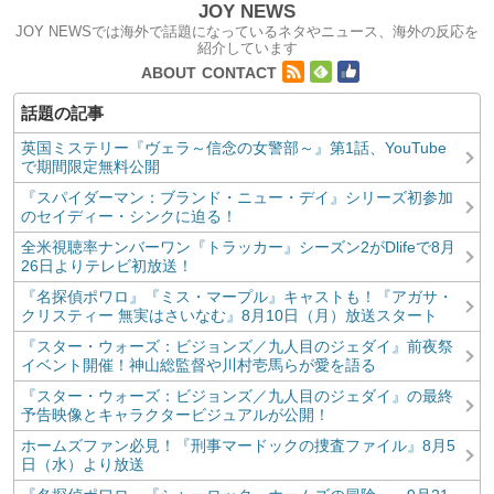
JOY NEWS
JOY NEWSでは海外で話題になっているネタやニュース、海外の反応を
紹介しています
コンテンツへ移動
ABOUT
CONTACT
英国ミステリー『ヴェラ～信念の女警部～』第1話、YouTube
で期間限定無料公開
『スパイダーマン：ブランド・ニュー・デイ』シリーズ初参加
のセイディー・シンクに迫る！
全米視聴率ナンバーワン『トラッカー』シーズン2がDlifeで8月
26日よりテレビ初放送！
『名探偵ポワロ』『ミス・マープル』キャストも！『アガサ・
クリスティー 無実はさいなむ』8月10日（月）放送スタート
『スター・ウォーズ：ビジョンズ／九人目のジェダイ』前夜祭
イベント開催！神山総監督や川村壱馬らが愛を語る
『スター・ウォーズ：ビジョンズ／九人目のジェダイ』の最終
予告映像とキャラクタービジュアルが公開！
ホームズファン必見！『刑事マードックの捜査ファイル』8月5
日（水）より放送