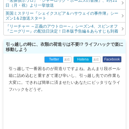
『名探偵ポワロ』『シャーロック・ホームズの冒険』、9月21
日（月・祝）より一挙放送
英国ミステリー『シェイクスピア＆ハサウェイの事件簿』シー
ズン1＆2放送スタート
『リーチャー ～正義のアウトロー～』シーズン4、スピンオフ
『ニーグリー』の配信日決定！日本版予告編＆あらすじも到着
引っ越しの時に、衣類の荷造りは不要!? ライフハックで楽に
移動しよう
Facebook
Twitter
Hatena
反応
反応
引っ越しで一番困るのが荷造りですよね。あんまり段ボール
箱に詰め込むと重すぎて運び辛いし、引っ越し先での作業も
大変に。できれば簡単に済ませたいあなたにピッタリなライ
フハックをどうぞ。