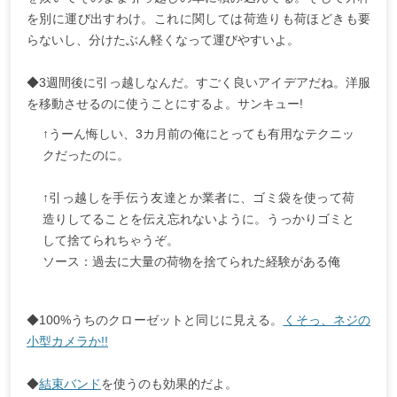
を別に運び出すわけ。これに関しては荷造りも荷ほどきも要
らないし、分けたぶん軽くなって運びやすいよ。
◆3週間後に引っ越しなんだ。すごく良いアイデアだね。洋服
を移動させるのに使うことにするよ。サンキュー!
↑うーん悔しい、3カ月前の俺にとっても有用なテクニッ
クだったのに。
↑引っ越しを手伝う友達とか業者に、ゴミ袋を使って荷
造りしてることを伝え忘れないように。うっかりゴミと
して捨てられちゃうぞ。
ソース：過去に大量の荷物を捨てられた経験がある俺
◆100%うちのクローゼットと同じに見える。
くそっ、ネジの
小型カメラか!!
◆
結束バンド
を使うのも効果的だよ。