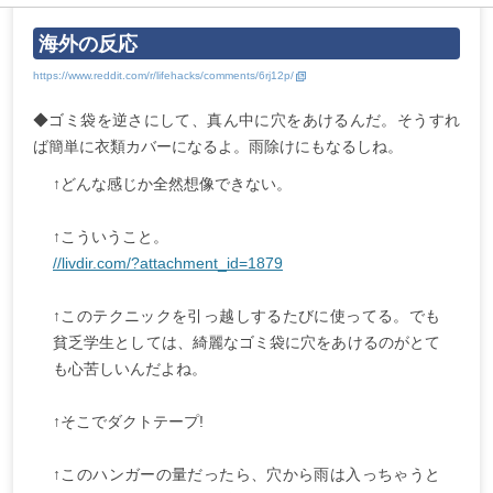
海外の反応
◆ゴミ袋を逆さにして、真ん中に穴をあけるんだ。そうすれ
ば簡単に衣類カバーになるよ。雨除けにもなるしね。
↑どんな感じか全然想像できない。
↑こういうこと。
//livdir.com/?attachment_id=1879
↑このテクニックを引っ越しするたびに使ってる。でも
貧乏学生としては、綺麗なゴミ袋に穴をあけるのがとて
も心苦しいんだよね。
↑そこでダクトテープ!
↑このハンガーの量だったら、穴から雨は入っちゃうと