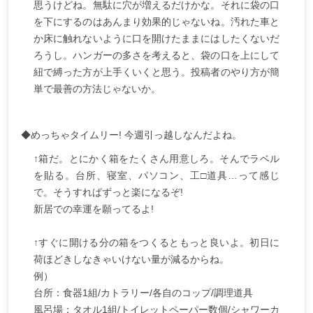
思うけどね。無駄に穴が増えるだけかな。それに袋の口
を下にするのはあんまり効果的じゃないね。汚れた車と
か床に触れないように口を開けたままにはしたくないだ
ろうし。ハンガーの多さを考えると、袋の口を上にして
紐で縛った方が上手くいくと思う。投稿者のやり方が簡
単で最善の方法じゃないか。
◆めっちゃタイムリー! 今週引っ越しなんだよね。
↑箱だ。とにかく箱をたくさん用意しろ。そんでラベル
を貼る。台所、寝室、パソコン、工□道具…って感じ
で。そうすればずっと楽になるぞ!
新居での幸運を願ってるよ!
↑すぐに開ける分の箱をつくるともっと良いよ。初日に
荷ほどきしなきゃいけない量が減るからね。
例）
台所：食器1組/カトラリー/各自のコップ/調理道具
風呂場：タオル1組/トイレットペーパー数個/シャワーカ