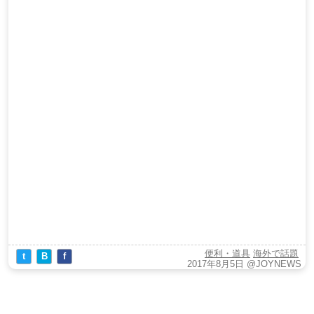
便利・道具
海外で話題
t
B
f
2017年8月5日
@JOYNEWS