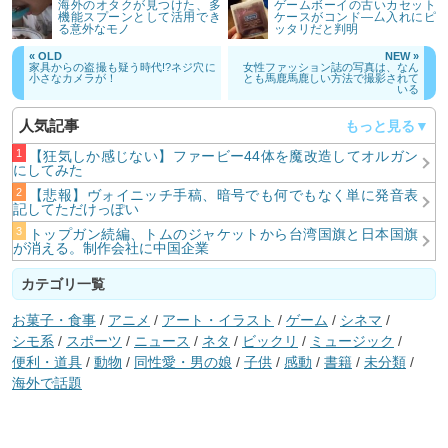
海外のオタクが見つけた、多
ゲームボーイの古いカセット
機能スプーンとして活用でき
ケースがコンド―厶入れにピ
る意外なモノ
ッタリだと判明
« OLD
NEW »
家具からの盗撮も疑う時代!?ネジ穴に
女性ファッション誌の写真は、なん
小さなカメラが！
とも馬鹿馬鹿しい方法で撮影されて
いる
人気記事
【狂気しか感じない】ファービー44体を魔改造してオルガン
にしてみた
【悲報】ヴォイニッチ手稿、暗号でも何でもなく単に発音表
記してただけっぽい
トップガン続編、トムのジャケットから台湾国旗と日本国旗
が消える。制作会社に中国企業
カテゴリ一覧
お菓子・食事
/
アニメ
/
アート・イラスト
/
ゲーム
/
シネマ
/
シモ系
/
スポーツ
/
ニュース
/
ネタ
/
ビックリ
/
ミュージック
/
便利・道具
/
動物
/
同性愛・男の娘
/
子供
/
感動
/
書籍
/
未分類
/
海外で話題