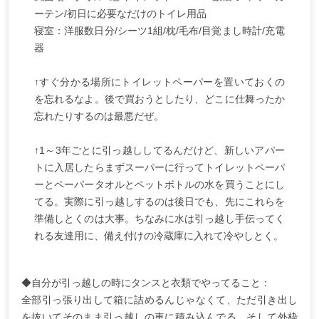
ーテン/初日に必要なだけのトイレ用品
寝室：洋服数日分/シーツ1組/枕/毛布/目覚まし時計/充電
器
↑すぐ分かる場所にトイレットペーパーを置いておくの
を忘れるなよ。後で買おうとしたり、どこに仕舞ったか
忘れたりするのは最悪だぜ。
↑1～3年ごとに引っ越ししてるんだけど、新しいアパー
トに入居したらまずスーパーに行ってトイレットペーパ
ーとペーパータオルとペットボトルの水を買うことにし
てる。実際に引っ越しするのは後日でも、先にこれらを
準備しとくのは大事。ちなみに水は引っ越し手伝ってく
れる友達用に、備え付けの冷蔵庫に入れて冷やしとく。
◆自分が引っ越しの時にタンスと衣類でやってること：
全部引っ張り出して箱に詰めるんじゃなくて、ただ引き出し
を抜いてそのまま引っ越しの車に積み込んでる。そして外枠