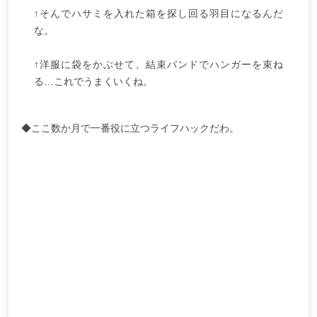
↑そんでハサミを入れた箱を探し回る羽目になるんだ
な。
↑洋服に袋をかぶせて、結束バンドでハンガーを束ね
る…これでうまくいくね。
◆ここ数か月で一番役に立つライフハックだわ。