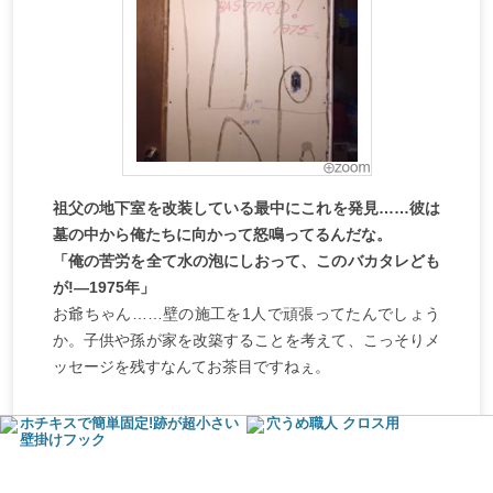
祖父の地下室を改装している最中にこれを発見……彼は
墓の中から俺たちに向かって怒鳴ってるんだな。
「俺の苦労を全て水の泡にしおって、このバカタレども
が!―1975年」
お爺ちゃん……壁の施工を1人で頑張ってたんでしょう
か。子供や孫が家を改築することを考えて、こっそりメ
ッセージを残すなんてお茶目ですねぇ。
ホチキスで簡単固定!跡が超小さい
穴うめ職人 クロス用
壁掛けフック