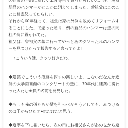
の作業のために新しく工具を色々買ったらしいんだが、ある
新品のハンマーがどこかに消えてしまった。曽祖父はこのこ
とに相当怒ってたらしい。
それから60年経って、祖父は家の外側を改めてリフォームす
ることにした。で思った通り、例の新品のハンマーは壁の間
柱の所に置かれてた。
祖父は、曽祖父の墓に行ってやっとあのクソったれのハンマ
ーを見つけたって報告すると言ってたよ!
↑こういう話、クッソ好きだわ。
◆建築でこういう痕跡を探すの楽しいよ。こないだなんか近
所の大学図書館のコンクリートの壁に、70年代に建築に携わ
った人たち全員の名前を発見した。
◆もしも俺の孫たちが壁を引っぺがそうとしても、みつける
のは干からびたオ●ホだけだと思う。
◆返事を下に書いたら、次の日にお祖父さんがあの世から返