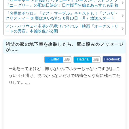
『リーチャー ～正義のアウトロー～』シーズン4、スピンオフ
『ニーグリー』の配信日決定！日本版予告編＆あらすじも到着
『名探偵ポワロ』『ミス・マープル』キャストも！『アガサ・
クリスティー 無実はさいなむ』8月10日（月）放送スタート
アン・ハサウェイ主演の恐竜サバイバル！映画『オークストリ
ートの異変』本編映像が公開
祖父の家の地下室を改装したら、壁に恨みのメッセージ
が……
Facebook
Twitter
Hatena
反応
反応
一応怒ってるけど、怖くないんでホラーじゃないです(笑)。こ
ういう仕掛け、見つからないだけで結構色んな所に残ってた
りして……。