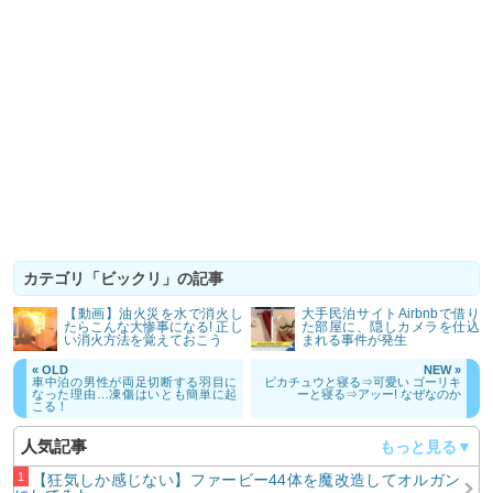
カテゴリ「ビックリ」の記事
【動画】油火災を水で消火し
大手民泊サイトAirbnbで借り
たらこんな大惨事になる! 正し
た部屋に、隠しカメラを仕込
い消火方法を覚えておこう
まれる事件が発生
« OLD
NEW »
車中泊の男性が両足切断する羽目に
ピカチュウと寝る⇒可愛い ゴーリキ
なった理由…凍傷はいとも簡単に起
ーと寝る⇒アッー! なぜなのか
こる！
人気記事
【狂気しか感じない】ファービー44体を魔改造してオルガン