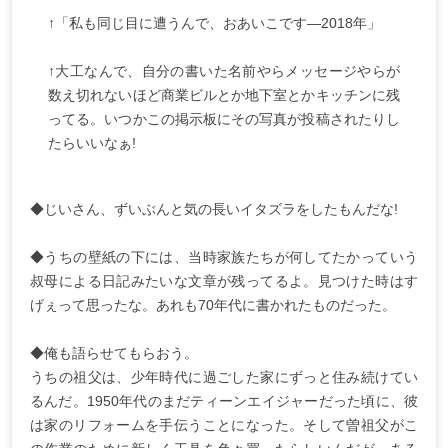
↑「私も同じ目に遭うんで、おあいこです―2018年」
↑大工なんで、自分の書いた名前やらメッセージやらが
数え切れないほど商業ビルとか地下室とかキッチンに残
ってる。いつかこの掲示板にその写真が投稿されたりし
たらいいなぁ!
◆じいさん、ずいぶんと気の長いイタズラをしたもんだな!
◆うちの壁紙の下には、当時家族たちが何してたかっていう
叔母による日記みたいな文章が残ってるよ。見つけた時はす
げぇって思ったな。あれも70年代に書かれたものだった。
◆俺も語らせてもらおう。
うちの祖父は、少年時代に過ごした家にずっと住み続けてい
るんだ。1950年代のまだティーンエイジャーだった頃に、彼
は家のリフォームを手伝うことになった。そして曽祖父がこ