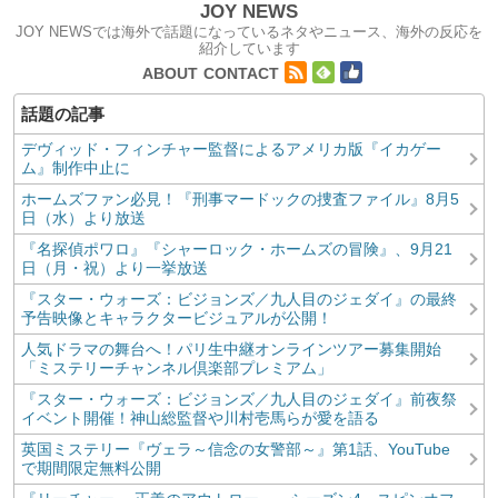
JOY NEWS
JOY NEWSでは海外で話題になっているネタやニュース、海外の反応を
紹介しています
コンテンツへ移動
ABOUT
CONTACT
デヴィッド・フィンチャー監督によるアメリカ版『イカゲー
ム』制作中止に
ホームズファン必見！『刑事マードックの捜査ファイル』8月5
日（水）より放送
『名探偵ポワロ』『シャーロック・ホームズの冒険』、9月21
日（月・祝）より一挙放送
『スター・ウォーズ：ビジョンズ／九人目のジェダイ』の最終
予告映像とキャラクタービジュアルが公開！
人気ドラマの舞台へ！パリ生中継オンラインツアー募集開始
「ミステリーチャンネル倶楽部プレミアム」
『スター・ウォーズ：ビジョンズ／九人目のジェダイ』前夜祭
イベント開催！神山総監督や川村壱馬らが愛を語る
英国ミステリー『ヴェラ～信念の女警部～』第1話、YouTube
で期間限定無料公開