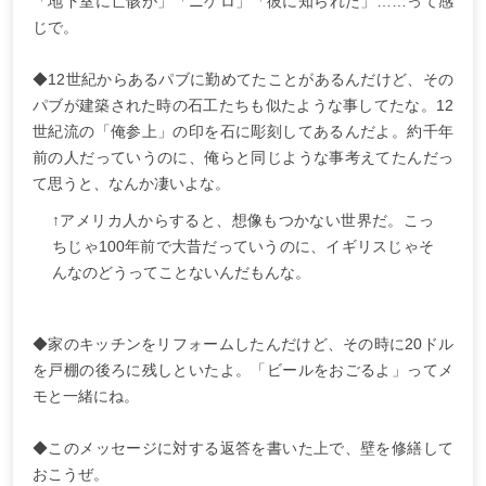
「地下室に亡骸が」「ニゲロ」「彼に知られた」……って感
じで。
◆12世紀からあるパブに勤めてたことがあるんだけど、その
パブが建築された時の石工たちも似たような事してたな。12
世紀流の「俺参上」の印を石に彫刻してあるんだよ。約千年
前の人だっていうのに、俺らと同じような事考えてたんだっ
て思うと、なんか凄いよな。
↑アメリカ人からすると、想像もつかない世界だ。こっ
ちじゃ100年前で大昔だっていうのに、イギリスじゃそ
んなのどうってことないんだもんな。
◆家のキッチンをリフォームしたんだけど、その時に20ドル
を戸棚の後ろに残しといたよ。「ビールをおごるよ」ってメ
モと一緒にね。
◆このメッセージに対する返答を書いた上で、壁を修繕して
おこうぜ。