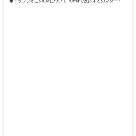
◆トランプがこのCMについてTwitterで反応するのマダー?