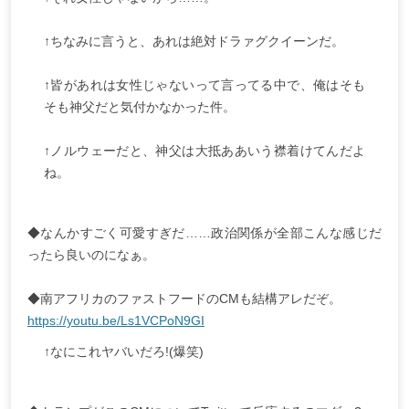
↑ちなみに言うと、あれは絶対ドラァグクイーンだ。
↑皆があれは女性じゃないって言ってる中で、俺はそも
そも神父だと気付かなかった件。
↑ノルウェーだと、神父は大抵ああいう襟着けてんだよ
ね。
◆なんかすごく可愛すぎだ……政治関係が全部こんな感じだ
ったら良いのになぁ。
◆南アフリカのファストフードのCMも結構アレだぞ。
https://youtu.be/Ls1VCPoN9GI
↑なにこれヤバいだろ!(爆笑)