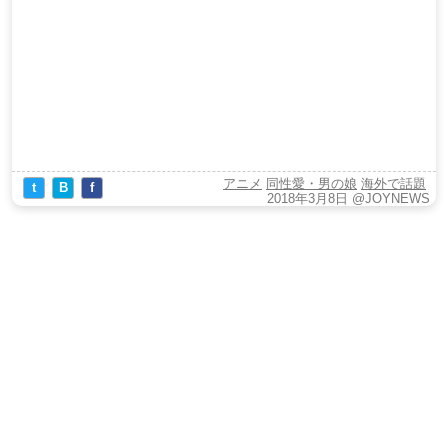
アニメ
同性愛・男の娘
海外で話題
t
B
f
2018年3月8日
@JOYNEWS