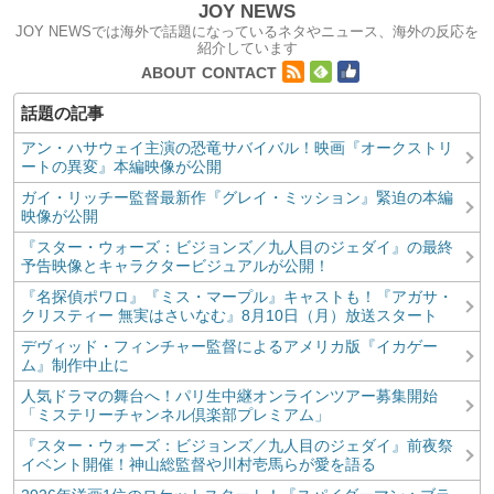
JOY NEWS
JOY NEWSでは海外で話題になっているネタやニュース、海外の反応を
紹介しています
コンテンツへ移動
ABOUT
CONTACT
アン・ハサウェイ主演の恐竜サバイバル！映画『オークストリ
ートの異変』本編映像が公開
ガイ・リッチー監督最新作『グレイ・ミッション』緊迫の本編
映像が公開
『スター・ウォーズ：ビジョンズ／九人目のジェダイ』の最終
予告映像とキャラクタービジュアルが公開！
『名探偵ポワロ』『ミス・マープル』キャストも！『アガサ・
クリスティー 無実はさいなむ』8月10日（月）放送スタート
デヴィッド・フィンチャー監督によるアメリカ版『イカゲー
ム』制作中止に
人気ドラマの舞台へ！パリ生中継オンラインツアー募集開始
「ミステリーチャンネル倶楽部プレミアム」
『スター・ウォーズ：ビジョンズ／九人目のジェダイ』前夜祭
イベント開催！神山総監督や川村壱馬らが愛を語る