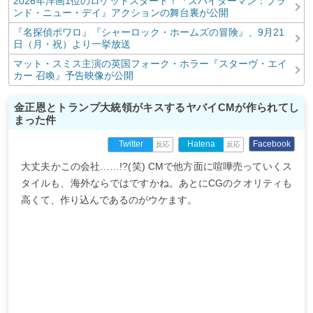
2026年洋画1位のロケットスタート！『スパイダーマン：ブラ
ンド・ニュー・デイ』アクションの舞台裏が公開
『名探偵ポワロ』『シャーロック・ホームズの冒険』、9月21
日（月・祝）より一挙放送
マット・スミス主演の英国フォーク・ホラー『スターヴ・エイ
カー 召喚』予告映像が公開
金正恩とトランプ大統領がキスするヤバイCMが作られてし
まった件
Facebook
Twitter
Hatena
反応
反応
大丈夫かこの会社……!?(笑) CMで他方面に喧嘩売っていくス
タイルも、海外ならではですかね。あとにCGのクオリティも
高くて、作り込んであるのがウケます。