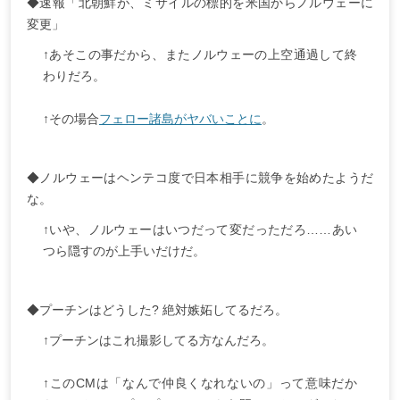
◆速報「北朝鮮が、ミサイルの標的を米国からノルウェーに
変更」
↑あそこの事だから、またノルウェーの上空通過して終
わりだろ。
↑その場合
フェロー諸島がヤバいことに
。
◆ノルウェーはヘンテコ度で日本相手に競争を始めたようだ
な。
↑いや、ノルウェーはいつだって変だっただろ……あい
つら隠すのが上手いだけだ。
◆プーチンはどうした? 絶対嫉妬してるだろ。
↑プーチンはこれ撮影してる方なんだろ。
↑このCMは「なんで仲良くなれないの」って意味だか