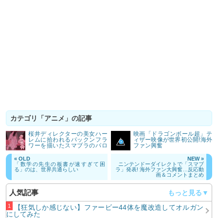
カテゴリ「アニメ」の記事
桜井ディレクターの美女ハー
映画「ドラゴンボール超」テ
レムに拾われるパックンフラ
ィザー映像が世界初公開!海外
ワーを描いたスマブラのパロ
ファン興奮
アニメ
« OLD
NEW »
「数学の先生の板書が速すぎて困
ニンテンドーダイレクトで「スマブ
る」のは、世界共通らしい
ラ」発表! 海外ファン大興奮…反応動
画＆コメントまとめ
人気記事
【狂気しか感じない】ファービー44体を魔改造してオルガン
にしてみた