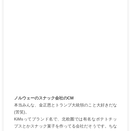
ノルウェーのスナック会社のCM
本当みんな、金正恩とトランプ大統領のこと大好きだな
(苦笑)。
KiMsってブランド名で、北欧圏では有名なポテトチッ
プスとかスナック菓子を作ってる会社だそうです。ちな