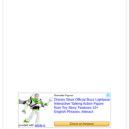
Bestseller Figures
Disney Store Official Buzz Lightyear
Interactive Talking Action Figure
from Toy Story, Features 10+
English Phrases, Interact
Amazon
posted with
am-tb.js