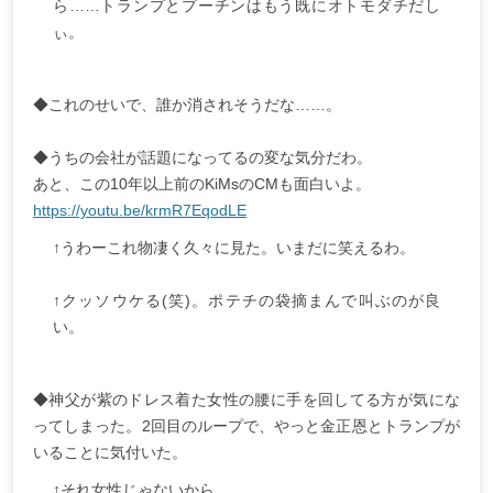
ら……トランプとプーチンはもう既にオトモダチだし
ぃ。
◆これのせいで、誰か消されそうだな……。
◆うちの会社が話題になってるの変な気分だわ。
あと、この10年以上前のKiMsのCMも面白いよ。
https://youtu.be/krmR7EqodLE
↑うわーこれ物凄く久々に見た。いまだに笑えるわ。
↑クッソウケる(笑)。ポテチの袋摘まんで叫ぶのが良
い。
◆神父が紫のドレス着た女性の腰に手を回してる方が気にな
ってしまった。2回目のループで、やっと金正恩とトランプが
いることに気付いた。
↑それ女性じゃないから……。