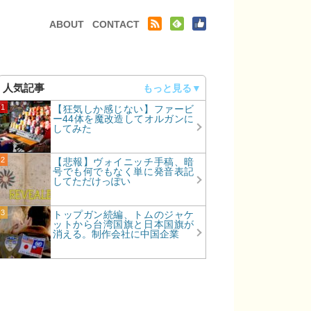
テンツへ移動
ABOUT
CONTACT
人気記事
【狂気しか感じない】ファービ
ー44体を魔改造してオルガンに
してみた
【悲報】ヴォイニッチ手稿、暗
号でも何でもなく単に発音表記
してただけっぽい
トップガン続編、トムのジャケ
ットから台湾国旗と日本国旗が
消える。制作会社に中国企業