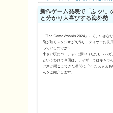
新作ゲーム発表で「ふッ!
と分かり大喜びする海外勢
「The Game Awards 2024」にて
龍が如くスタジオが制作し、ティザーお披露目
っているのでは!?
小さい頃にバーチャ2に夢中（ただしレバガ
というわけで今回は、ティザーではキャラ
け声が聞こえてきた瞬間に「VFだぁぁぁあ
んをご紹介します。