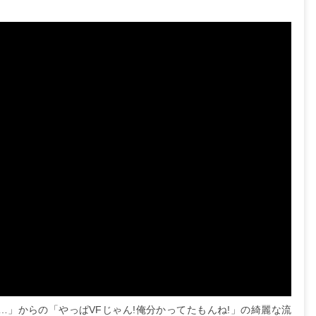
……」からの「やっぱVFじゃん!俺分かってたもんね!」の綺麗な流