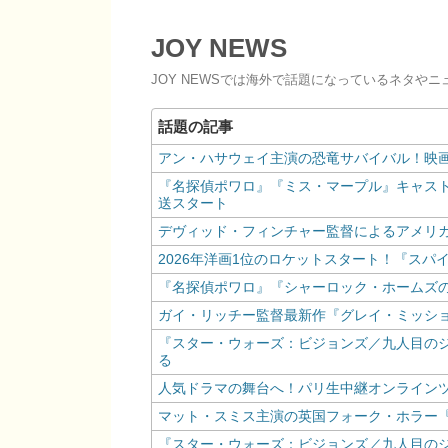
JOY NEWS
JOY NEWSでは海外で話題になっているネタや
アン・ハサウェイ主演の恐竜サバイバル！映
『名探偵ポワロ』『ミス・マープル』キャスト
送スタート
デヴィッド・フィンチャー監督によるアメリ
2026年洋画1位のロケットスタート！『ス
『名探偵ポワロ』『シャーロック・ホームズの
ガイ・リッチー監督最新作『グレイ・ミッシ
『スター・ウォーズ：ビジョンズ／九人目の
る
人気ドラマの舞台へ！パリ生中継オンライン
マット・スミス主演の英国フォーク・ホラー『
『スター・ウォーズ：ビジョンズ／九人目の