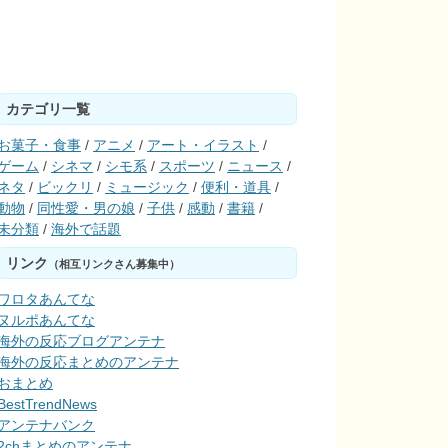
カテゴリ一覧
お菓子・食事
/
アニメ
/
アート・イラスト
/
ゲーム
/
シネマ
/
シモ系
/
スポーツ
/
ニュース
/
ネタ
/
ビックリ
/
ミュージック
/
便利・道具
/
動物
/
同性愛・男の娘
/
子供
/
感動
/
書籍
/
未分類
/
海外で話題
リンク
（相互リンクさん募集中）
ワロタあんてな
ヌルポあんてな
海外の反応ブログアンテナ
海外の反応まとめのアンテナ
おまとめ
BestTrendNews
アンテナバンク
2chまとめのアンテナ