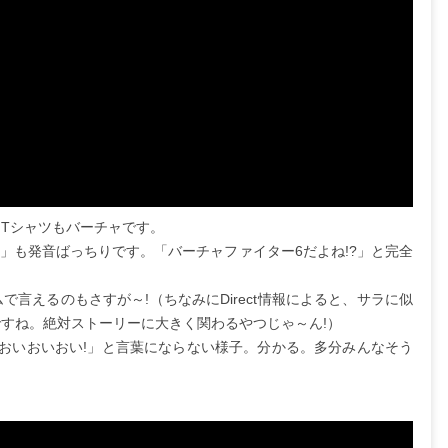
Tシャツもバーチャです。
靠」も発音ばっちりです。「バーチャファイター6だよね!?」と完全
言えるのもさすが～!（ちなみにDirect情報によると、サラに似
すね。絶対ストーリーに大きく関わるやつじゃ～ん!）
 おいおいおい!」と言葉にならない様子。分かる。多分みんなそう