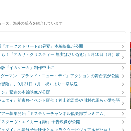
コン
ニュース、海外の反応を紹介しています
画『オークストリートの異変』本編映像が公開
も！『アガサ・クリスティー 無実はさいなむ』8月10日（月）放
カ版『イカゲーム』制作中止に
パイダーマン：ブランド・ニュー・デイ』アクションの舞台裏が公開
冒険』、9月21日（月・祝）より一挙放送
ョン』緊迫の本編映像が公開
ジェダイ』前夜祭イベント開催！神山総監督や川村壱馬らが愛を語
ツアー募集開始「ミステリーチャンネル倶楽部プレミアム」
スターヴ・エイカー 召喚』予告映像が公開
ジェダイ』の最終予告映像とキャラクタービジュアルが公開！