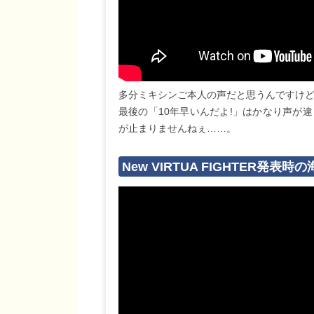
多分ミキシンご本人の声だと思うんですけど
最後の「10年早いんだよ!」はかなり声が
が止まりませんねぇ……。
New VIRTUA FIGHTER発表