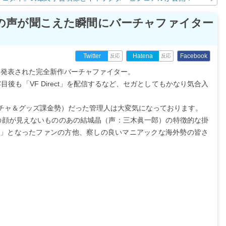
」の声が聞こえた瞬間にバーチャファイター
Facebook
Twitter
Hatena
反応
反応
、いきなり発表された完全新作バーチャファイター。
後も「VF Direct」を配信するなど、セガとしてもかなり気合入
チャ＆グッズ課金勢）だった管理人は大変気になっております。
の顔が見えないもののあの結城晶（声：三木眞一郎）の特徴的な掛
!」となったファンの方他、察しの良いマニアックな海外勢の皆さ