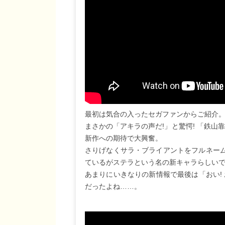
最初は気合の入ったセガファンからご紹介。
まさかの「アキラの声だ!」と驚愕! 「鉄山
新作への期待で大興奮。
さりげなくサラ・ブライアントをフルネームで
ているがステラという名の新キャラらしいで
あまりにいきなりの新情報で最後は「おい!
だったよね……。