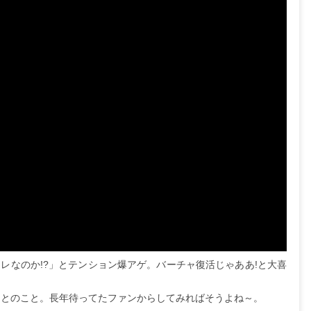
アレなのか!?」とテンション爆アゲ。バーチャ復活じゃああ!と大喜
」とのこと。長年待ってたファンからしてみればそうよね～。