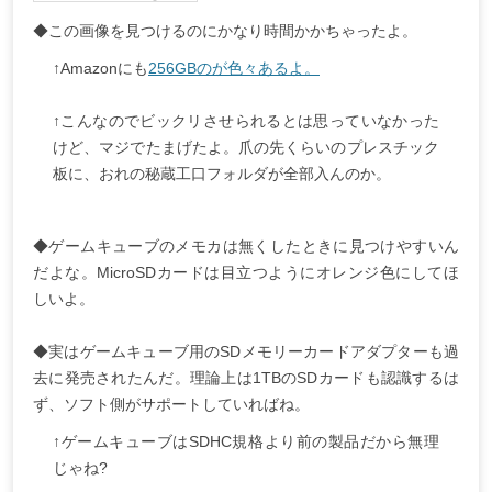
◆この画像を見つけるのにかなり時間かかちゃったよ。
↑Amazonにも
256GBのが色々あるよ。
↑こんなのでビックリさせられるとは思っていなかった
けど、マジでたまげたよ。爪の先くらいのプレスチック
板に、おれの秘蔵工口フォルダが全部入んのか。
◆ゲームキューブのメモカは無くしたときに見つけやすいん
だよな。MicroSDカードは目立つようにオレンジ色にしてほ
しいよ。
◆実はゲームキューブ用のSDメモリーカードアダプターも過
去に発売されたんだ。理論上は1TBのSDカードも認識するは
ず、ソフト側がサポートしていればね。
↑ゲームキューブはSDHC規格より前の製品だから無理
じゃね?