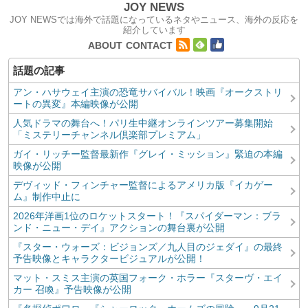
JOY NEWS
JOY NEWSでは海外で話題になっているネタやニュース、海外の反応を
紹介しています
コンテンツへ移動
ABOUT
CONTACT
アン・ハサウェイ主演の恐竜サバイバル！映画『オークストリ
ートの異変』本編映像が公開
人気ドラマの舞台へ！パリ生中継オンラインツアー募集開始
「ミステリーチャンネル倶楽部プレミアム」
ガイ・リッチー監督最新作『グレイ・ミッション』緊迫の本編
映像が公開
デヴィッド・フィンチャー監督によるアメリカ版『イカゲー
ム』制作中止に
2026年洋画1位のロケットスタート！『スパイダーマン：ブラ
ンド・ニュー・デイ』アクションの舞台裏が公開
『スター・ウォーズ：ビジョンズ／九人目のジェダイ』の最終
予告映像とキャラクタービジュアルが公開！
マット・スミス主演の英国フォーク・ホラー『スターヴ・エイ
カー 召喚』予告映像が公開