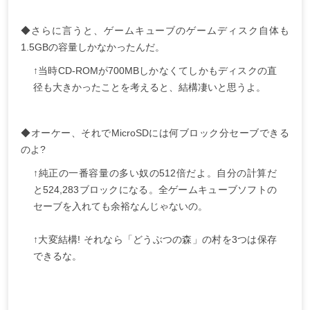
◆さらに言うと、ゲームキューブのゲームディスク自体も
1.5GBの容量しかなかったんだ。
↑当時CD-ROMが700MBしかなくてしかもディスクの直
径も大きかったことを考えると、結構凄いと思うよ。
◆オーケー、それでMicroSDには何ブロック分セーブできる
のよ?
↑純正の一番容量の多い奴の512倍だよ。自分の計算だ
と524,283ブロックになる。全ゲームキューブソフトの
セーブを入れても余裕なんじゃないの。
↑大変結構! それなら「どうぶつの森」の村を3つは保存
できるな。