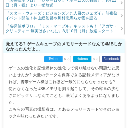
『名探偵ポワロ』『シャーロック・ホームズの冒険』、9月21
日（月・祝）より一挙放送
『スター・ウォーズ：ビジョンズ／九人目のジェダイ』前夜祭
イベント開催！神山総監督や川村壱馬らが愛を語る
『名探偵ポワロ』『ミス・マープル』キャストも！『アガサ・
クリスティー 無実はさいなむ』8月10日（月）放送スタート
覚えてる? ゲームキューブのメモリーカードなんて4MBしか
なかったんだよ…
Facebook
Twitter
Hatena
反応
反応
ゲームの進化と記憶媒体の進化って切り離せない問題だと思
いませんか? 大量のデータを保存できる記録メディアがなけ
れば、携帯ゲーム機はこれほど一般的にならなかったかも?
使わなくなったUSBメモリを掘り起こして、その容量の少な
さにビックリ…なんてことも、最近よくあるようになりまし
た。
こちらの写真の撮影者は、とあるメモリーカードでそのショ
ックを味わったみたいです。