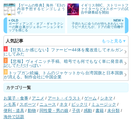
【ゲームの祭典】海外「E3の
イギリスBBC、ストリートフ
内容予想するビンゴしよう
ァイターなどeスポーツの試
ぜ」
合中継番組を開始
« OLD
NEW »
ガーディアンズ・オブ・ギャラクシ
子供たちに会うのが待ちきれないセ
ーの舞台裏がジェネレーションギャ
ラピー犬たちが、ドアの前で待機中
ップを感じる
人気記事
【狂気しか感じない】ファービー44体を魔改造してオルガン
にしてみた
【悲報】ヴォイニッチ手稿、暗号でも何でもなく単に発音表
記してただけっぽい
トップガン続編、トムのジャケットから台湾国旗と日本国旗
が消える。制作会社に中国企業
カテゴリ一覧
お菓子・食事
/
アニメ
/
アート・イラスト
/
ゲーム
/
シネマ
/
シモ系
/
スポーツ
/
ニュース
/
ネタ
/
ビックリ
/
ミュージック
/
便利・道具
/
動物
/
同性愛・男の娘
/
子供
/
感動
/
書籍
/
未分類
/
海外で話題