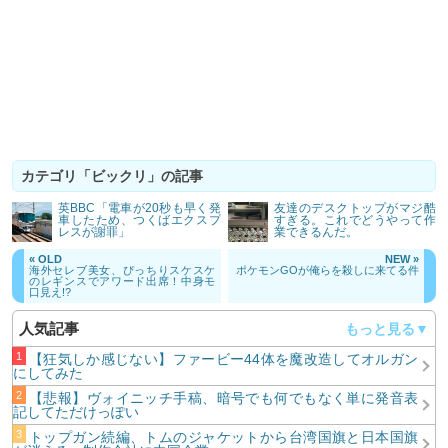
カテゴリ「ビックリ」の記事
英BBC「電車が20秒も早く発
友達のデスクトップがマジ酷
車したため、つくばエクスプ
すぎる。これでどうやって作
レスが謝罪」
業できるんだ。
« OLD
NEW »
海外セレブ美女、ぴっちりスケスケ
ポケモンGOが俺らを殺しに来てる件
のレギンスでアワード出席！中身モ
口見え!?
人気記事
【狂気しか感じない】ファービー44体を魔改造してオルガン
にしてみた
【悲報】ヴォイニッチ手稿、暗号でも何でもなく単に発音表
記してただけっぽい
トップガン続編、トムのジャケットから台湾国旗と日本国旗