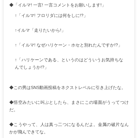
◆「イルマ! 一言! 一言コメントをお願いします!」
↑「イルマ! フロリダには何をしに!?」
↑イルマ「走りたいから!」
↑「イルマ! なぜハリケーン・ホセと別れたんですか!?」
↑「ハリケーンである、というのはどういうお気持ちな
んでしょうか!?」
◆この男はSNS動画投稿をネクストレベルに引き上げたな。
◆悟空みたいに叫ぶとしたら、まさにこの場面がうってつけ
だ。
◆こうやって、人は真っ二つになるんだよ。金属の破片なん
かが飛んできてな。