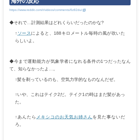
海外の反応
◆それで…計測結果はどれくらいだったのかな?
↑
ソース
によると、188キロメートル毎時の風が吹いた
らしいよ。
◆今まで運動能力が気象学者になれる条件の1つだったなん
て、知らなかったよ…。
↑髪を剃っているのも、空気力学的なものなんだぜ。
↑いや、これはテイク2だ。テイク1の時はまだ髪があっ
た。
↑あんたら
メキシコのお天気お姉さん
を見た事ないだ
ろ。