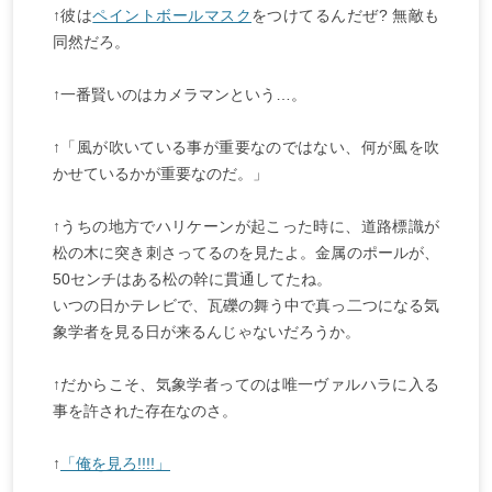
↑彼は
ペイントボールマスク
をつけてるんだぜ? 無敵も
同然だろ。
↑一番賢いのはカメラマンという…。
↑「風が吹いている事が重要なのではない、何が風を吹
かせているかが重要なのだ。」
↑うちの地方でハリケーンが起こった時に、道路標識が
松の木に突き刺さってるのを見たよ。金属のポールが、
50センチはある松の幹に貫通してたね。
いつの日かテレビで、瓦礫の舞う中で真っ二つになる気
象学者を見る日が来るんじゃないだろうか。
↑だからこそ、気象学者ってのは唯一ヴァルハラに入る
事を許された存在なのさ。
↑
「俺を見ろ!!!!」