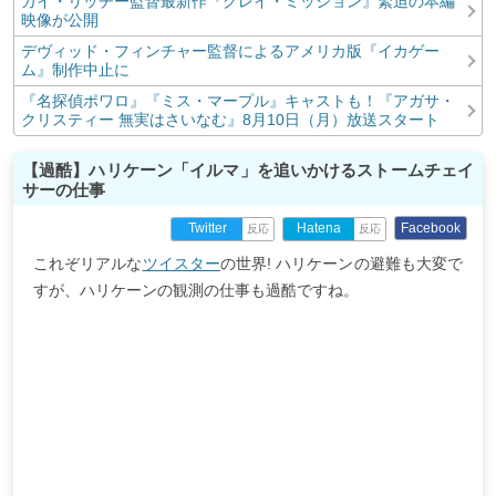
ガイ・リッチー監督最新作『グレイ・ミッション』緊迫の本編
映像が公開
デヴィッド・フィンチャー監督によるアメリカ版『イカゲー
ム』制作中止に
『名探偵ポワロ』『ミス・マープル』キャストも！『アガサ・
クリスティー 無実はさいなむ』8月10日（月）放送スタート
【過酷】ハリケーン「イルマ」を追いかけるストームチェイ
サーの仕事
Facebook
Twitter
Hatena
反応
反応
これぞリアルな
ツイスター
の世界! ハリケーンの避難も大変で
すが、ハリケーンの観測の仕事も過酷ですね。