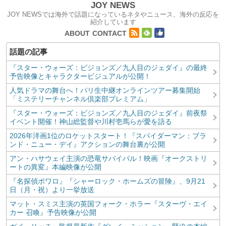
JOY NEWS
JOY NEWSでは海外で話題になっているネタやニュース、海外の反応を
紹介しています
コンテンツへ移動
ABOUT
CONTACT
『スター・ウォーズ：ビジョンズ／九人目のジェダイ』の最終
予告映像とキャラクタービジュアルが公開！
人気ドラマの舞台へ！パリ生中継オンラインツアー募集開始
「ミステリーチャンネル倶楽部プレミアム」
『スター・ウォーズ：ビジョンズ／九人目のジェダイ』前夜祭
イベント開催！神山総監督や川村壱馬らが愛を語る
2026年洋画1位のロケットスタート！『スパイダーマン：ブラ
ンド・ニュー・デイ』アクションの舞台裏が公開
アン・ハサウェイ主演の恐竜サバイバル！映画『オークストリ
ートの異変』本編映像が公開
『名探偵ポワロ』『シャーロック・ホームズの冒険』、9月21
日（月・祝）より一挙放送
マット・スミス主演の英国フォーク・ホラー『スターヴ・エイ
カー 召喚』予告映像が公開