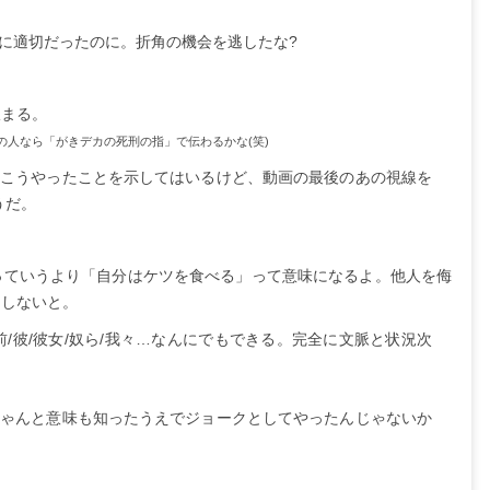
に適切だったのに。折角の機会を逃したな?
収まる。
の人なら「がきデカの死刑の指」で伝わるかな(笑)
てこうやったことを示してはいるけど、動画の最後のあの視線を
うだ。
っていうより「自分はケツを食べる」って意味になるよ。他人を侮
にしないと。
前/彼/彼女/奴ら/我々…なんにでもできる。完全に文脈と状況次
ちゃんと意味も知ったうえでジョークとしてやったんじゃないか