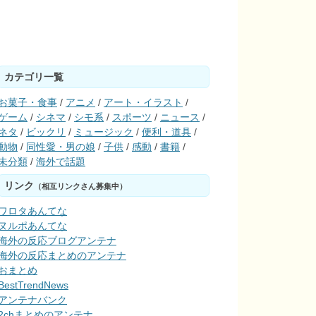
カテゴリ一覧
お菓子・食事
/
アニメ
/
アート・イラスト
/
ゲーム
/
シネマ
/
シモ系
/
スポーツ
/
ニュース
/
ネタ
/
ビックリ
/
ミュージック
/
便利・道具
/
動物
/
同性愛・男の娘
/
子供
/
感動
/
書籍
/
未分類
/
海外で話題
リンク
（相互リンクさん募集中）
ワロタあんてな
ヌルポあんてな
海外の反応ブログアンテナ
海外の反応まとめのアンテナ
おまとめ
BestTrendNews
アンテナバンク
2chまとめのアンテナ