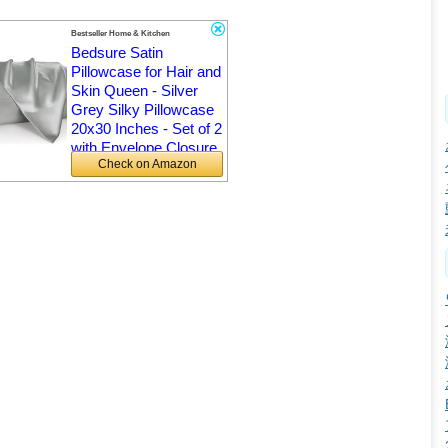
Bestseller Home & Kitchen
Bedsure Satin
Pillowcase for Hair and
Skin Queen - Silver
Grey Silky Pillowcase
20x30 Inches - Set of 2
with Envelope Closure
Amazon