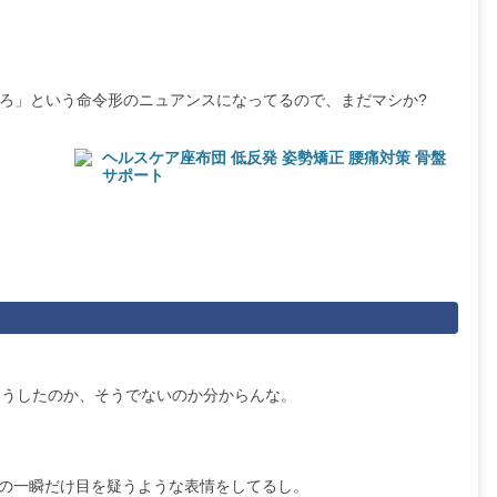
。
㞍を舐めろ」という命令形のニュアンスになってるので、まだマシか?
ヘルスケア座布団 低反発 姿勢矯正 腰痛対策 骨盤
サポート
そうしたのか、そうでないのか分からんな。
んの一瞬だけ目を疑うような表情をしてるし。