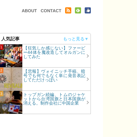
テンツへ移動
ABOUT
CONTACT
人気記事
【狂気しか感じない】ファービ
ー44体を魔改造してオルガンに
してみた
【悲報】ヴォイニッチ手稿、暗
号でも何でもなく単に発音表記
してただけっぽい
トップガン続編、トムのジャケ
ットから台湾国旗と日本国旗が
消える。制作会社に中国企業