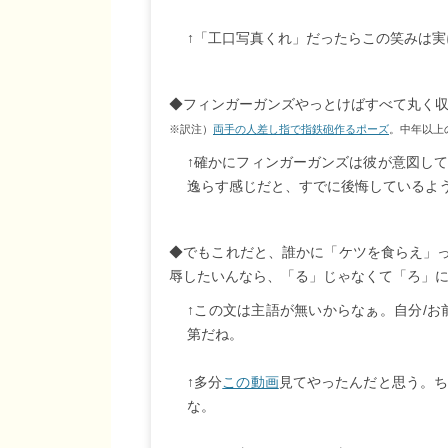
↑「工口写真くれ」だったらこの笑みは実
◆フィンガーガンズやっとけばすべて丸く
※訳注）
両手の人差し指で指鉄砲作るポーズ
。中年以上
↑確かにフィンガーガンズは彼が意図し
逸らす感じだと、すでに後悔しているよ
◆でもこれだと、誰かに「ケツを食らえ」
辱したいんなら、「る」じゃなくて「ろ」
↑この文は主語が無いからなぁ。自分/お
第だね。
↑多分
この動画
見てやったんだと思う。
な。