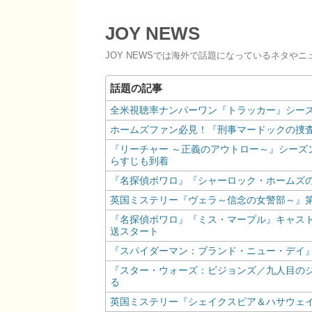
JOY NEWS
JOY NEWSでは海外で話題になっているネタや
全米視聴率ナンバーワン『トラッカー』シーズン2
ホームズファン必見！『刑事マードックの捜査
『リーチャー ～正義のアウトロー～』シーズ
らすじも到着
『名探偵ポワロ』『シャーロック・ホームズの
英国ミステリー『ヴェラ～信念の女警部～』第1
『名探偵ポワロ』『ミス・マープル』キャスト
送スタート
『スパイダーマン：ブランド・ニュー・デイ
『スター・ウォーズ：ビジョンズ／九人目の
る
英国ミステリー『シェイクスピア＆ハサウェイ