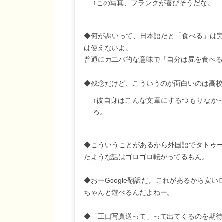
↑この写真、フランクが喜びそうだな。
◆何が悪いって、日本語だと「食べる」は完
は使えないよ。
普通にカ二バ的な意味で「自分は㞍を食べ
◆残念だけど、こういうのが面白いのは高
↑彼自身はこんな文章にするつもりなか
ろ。
◆こういうことがあるから外国語でタトゥ
たような話はゴロゴロ転がってるもん。
◆おーGoogle翻訳だ。これがあるから安
ちゃんと遊べるんだよねー。
◆「工口写真送って」って出てくるのを期