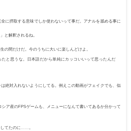
全に摂取する意味でしか使わないって事だ。ア𠂇ルを舐める事に
る」と解釈されるね。
校生の間だけだ。今のうちに大いに楽しんどけよ。
ったと思うな。日本語だから単純にカッコいいって思ったんだ
ーは絶対入れないようにしてる。例えこの動画がフェイクでも、似
いロシア産のFPSゲームも、メニューになんて書いてあるか分かって
待してたのに……。