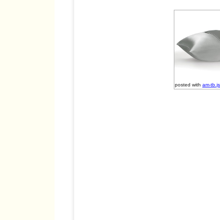
posted with
am-tb.js