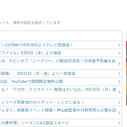
コン
ニュース、海外の反応を紹介しています
がDlifeで8月26日よりテレビ初放送！
ファイル』8月5日（水）より放送
ン4、スピンオフ『ニーグリー』の配信日決定！日本版予告編＆あ
冒険』、9月21日（月・祝）より一挙放送
話、YouTubeで期間限定無料公開
も！『アガサ・クリスティー 無実はさいなむ』8月10日（月）放
』シリーズ初参加のセイディー・シンクに迫る！
ジェダイ』前夜祭イベント開催！神山総監督や川村壱馬らが愛を語
の事件簿』シーズン1＆2放送スタート