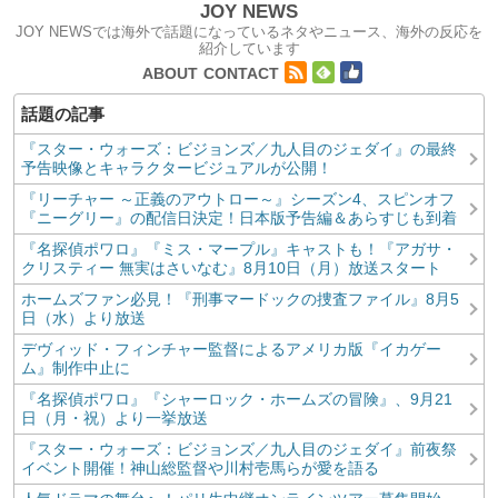
JOY NEWS
JOY NEWSでは海外で話題になっているネタやニュース、海外の反応を
紹介しています
コンテンツへ移動
ABOUT
CONTACT
『スター・ウォーズ：ビジョンズ／九人目のジェダイ』の最終
予告映像とキャラクタービジュアルが公開！
『リーチャー ～正義のアウトロー～』シーズン4、スピンオフ
『ニーグリー』の配信日決定！日本版予告編＆あらすじも到着
『名探偵ポワロ』『ミス・マープル』キャストも！『アガサ・
クリスティー 無実はさいなむ』8月10日（月）放送スタート
ホームズファン必見！『刑事マードックの捜査ファイル』8月5
日（水）より放送
デヴィッド・フィンチャー監督によるアメリカ版『イカゲー
ム』制作中止に
『名探偵ポワロ』『シャーロック・ホームズの冒険』、9月21
日（月・祝）より一挙放送
『スター・ウォーズ：ビジョンズ／九人目のジェダイ』前夜祭
イベント開催！神山総監督や川村壱馬らが愛を語る