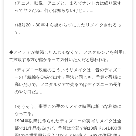
↑アニメ、映像、アニメと、まるでナントカは繰り返す
ってヤツだね。何かは知らないけど……。
↑絶対20～30年すら掛からずにまたリメイクされるっ
て。
◆アイデアが枯渇したんじゃなくて、ノスタルジアを利用し
て搾取する方が儲かるって気付いたんだと思われる。
↑ディズニー映画のこういうリメイクは、昔のディズニ
ーの「続編をOVAで出す」手法と同じさ。予算が異様に
高いだけで。ノスタルジアで売るのはディズニーの長年
のやり口だよ。
↑そうそう、事実この手のリメイク映画は相当な利益に
なってる。
1994年以降に作られたディズニーの実写リメイクは全
部で11作品あるけど、予算は全部で約13億ドル(1400億
円)で全世界興行収入はなんと58億ドル(6270億円)超え