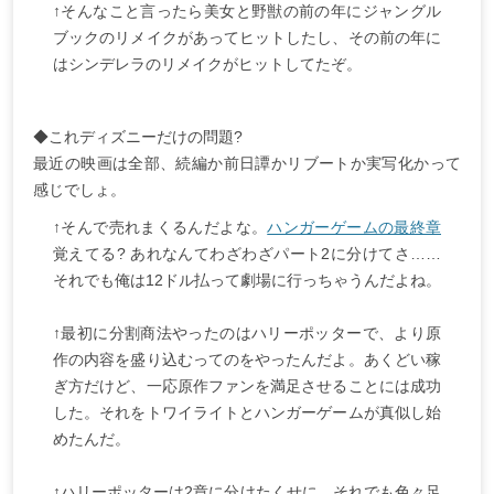
↑そんなこと言ったら美女と野獣の前の年にジャングル
ブックのリメイクがあってヒットしたし、その前の年に
はシンデレラのリメイクがヒットしてたぞ。
◆これディズニーだけの問題?
最近の映画は全部、続編か前日譚かリブートか実写化かって
感じでしょ。
↑そんで売れまくるんだよな。
ハンガーゲームの最終章
覚えてる? あれなんてわざわざパート2に分けてさ……
それでも俺は12ドル払って劇場に行っちゃうんだよね。
↑最初に分割商法やったのはハリーポッターで、より原
作の内容を盛り込むってのをやったんだよ。あくどい稼
ぎ方だけど、一応原作ファンを満足させることには成功
した。それをトワイライトとハンガーゲームが真似し始
めたんだ。
↑ハリーポッターは2章に分けたくせに、それでも色々足