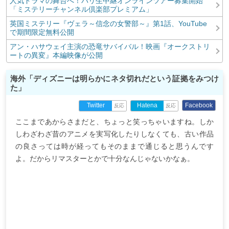
人気ドラマの舞台へ！パリ生中継オンラインツアー募集開始
「ミステリーチャンネル倶楽部プレミアム」
英国ミステリー『ヴェラ～信念の女警部～』第1話、YouTube
で期間限定無料公開
アン・ハサウェイ主演の恐竜サバイバル！映画『オークストリ
ートの異変』本編映像が公開
海外「ディズニーは明らかにネタ切れだという証拠をみつけ
た」
Facebook
Twitter
Hatena
反応
反応
ここまであからさまだと、ちょっと笑っちゃいますね。しか
しわざわざ昔のアニメを実写化したりしなくても、古い作品
の良さっては時が経ってもそのままで通じると思うんです
よ。だからリマスターとかで十分なんじゃないかなぁ。