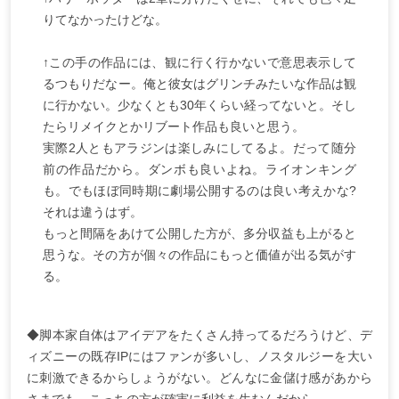
りてなかったけどな。
↑この手の作品には、観に行く行かないで意思表示して
るつもりだなー。俺と彼女はグリンチみたいな作品は観
に行かない。少なくとも30年くらい経ってないと。そし
たらリメイクとかリブート作品も良いと思う。
実際2人ともアラジンは楽しみにしてるよ。だって随分
前の作品だから。ダンボも良いよね。ライオンキング
も。でもほぼ同時期に劇場公開するのは良い考えかな?
それは違うはず。
もっと間隔をあけて公開した方が、多分収益も上がると
思うな。その方が個々の作品にもっと価値が出る気がす
る。
◆脚本家自体はアイデアをたくさん持ってるだろうけど、デ
ィズニーの既存IPにはファンが多いし、ノスタルジーを大い
に刺激できるからしょうがない。どんなに金儲け感があから
さまでも、こっちの方が確実に利益を生むんだから。