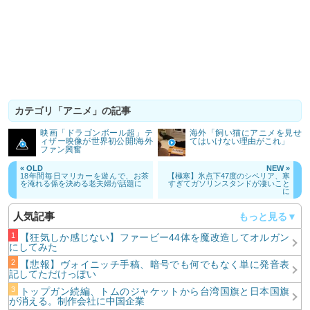
カテゴリ「アニメ」の記事
映画「ドラゴンボール超」テ
海外「飼い猫にアニメを見せ
ィザー映像が世界初公開!海外
てはいけない理由がこれ」
ファン興奮
« OLD
NEW »
18年間毎日マリカーを遊んで、お茶
【極寒】氷点下47度のシベリア、寒
を淹れる係を決める老夫婦が話題に
すぎてガソリンスタンドが凄いこと
に
人気記事
【狂気しか感じない】ファービー44体を魔改造してオルガン
にしてみた
【悲報】ヴォイニッチ手稿、暗号でも何でもなく単に発音表
記してただけっぽい
トップガン続編、トムのジャケットから台湾国旗と日本国旗
が消える。制作会社に中国企業